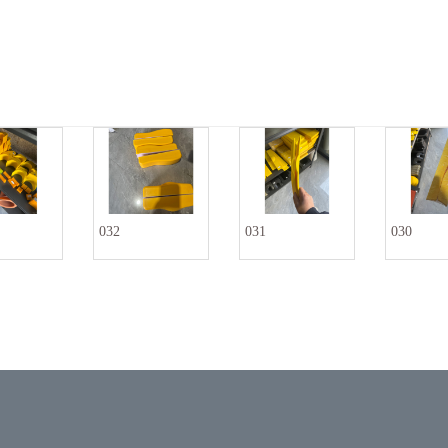
032
031
030