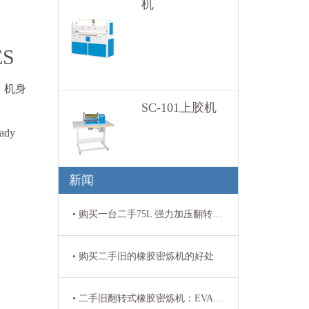
机
液压平面式裁断机特
性:1、液压平面式裁
断机用于各种鞋料和
ES
其他革制品的裁断。
2、双…
，机身
SC-101上胶机
SC-101上胶机Desktop
eady
gluing machine二手旧
翻新白胶上胶…
新闻
• 购买一台二手75L 强力加压翻转式橡胶密炼机需要多少钱？二手 75 升翻转密炼机报价区间
• 购买二手旧的橡胶密炼机的好处
• 二手旧翻转式橡胶密炼机：EVA发泡橡胶鞋底生产的核心引擎