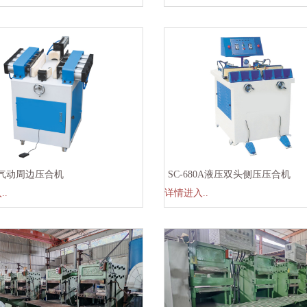
03气动周边压合机
SC-680A液压双头侧压压合机
..
详情进入..