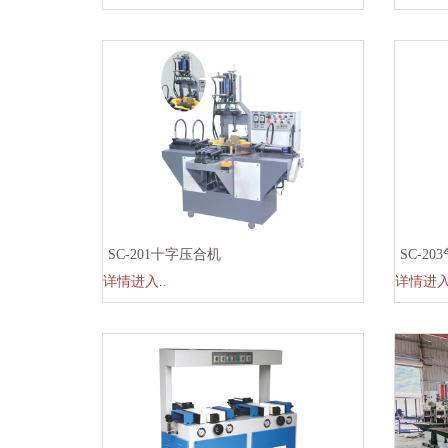
SC-201十字压合机
SC-2
详情进入..
详情进入