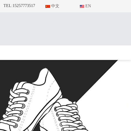
TEL:15257773517
中文
EN