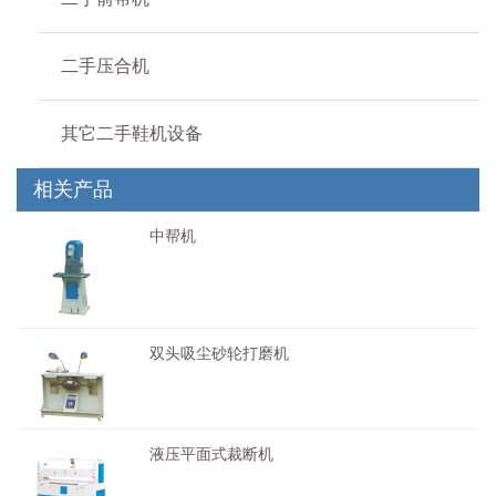
二手压合机
其它二手鞋机设备
相关产品
中帮机
中帮机二手翻新旧的中帮机适用于然皮鞋、塑
料皮鞋及软硬中底之帆布鞋腰部钳帮。中帮
机…
​双头吸尘砂轮打磨机
双头吸尘砂轮打磨机Double-head dust abxorption
gri…
液压平面式裁断机
液压平面式裁断机特性:1、液压平面式裁断机用