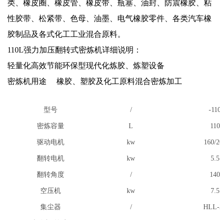
类、橡皮圈、橡皮管、橡皮带、瓶塞、油封、防震橡胶、粘
性胶带、松紧带、色母、油墨、电气橡胶零件、各类汽车橡
胶制品及各式化工工业混合原料。
110L强力加压翻转式密炼机详细说明：
轻量化高效节能环保型现代化炼胶、炼塑设备
密炼机用途 橡胶、塑胶及化工原料混合密炼加工
型号
/
-11
密炼容量
L
110
驱动电机
kw
160/2
翻转电机
kw
5.5
翻转角度
/
140
空压机
kw
7.5
集尘器
/
HLL-